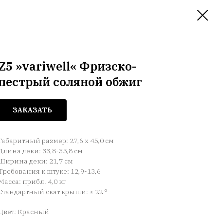
Z5 »variwell« Фризско-
пестрый соляной обжиг
ЗАКАЗАТЬ
Габаритный размер: 27,6 x 45,0 см
Длина деки: 33,8-35,8 см
Ширина деки: 21,7 см
Требования к штуке: 12,9-13,6
Масса: прибл. 4,0 кг
Стандартный скат крыши: ≥ 22 °
Цвет: Красный