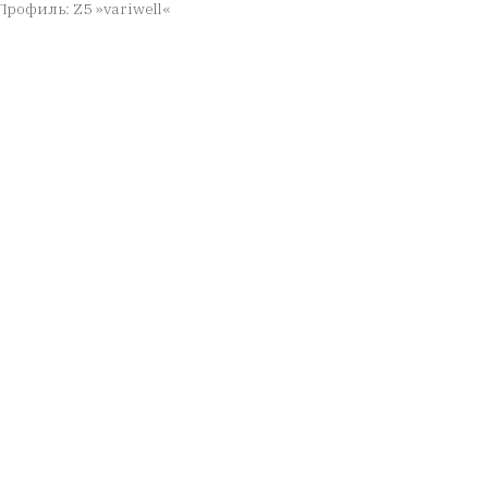
Профиль: Z5 »variwell«