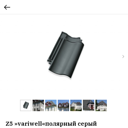
Z5 »variwell«полярный серый