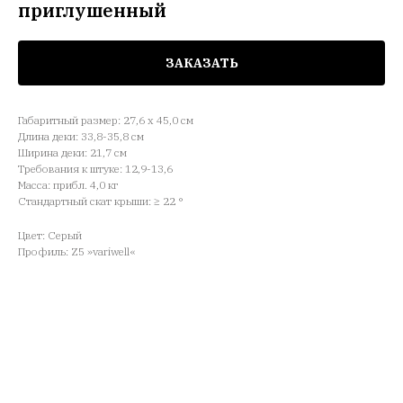
приглушенный
ЗАКАЗАТЬ
Габаритный размер: 27,6 x 45,0 см
Длина деки: 33,8-35,8 см
Ширина деки: 21,7 см
Требования к штуке: 12,9-13,6
Масса: прибл. 4,0 кг
Стандартный скат крыши: ≥ 22 °
Цвет: Серый
Профиль: Z5 »variwell«